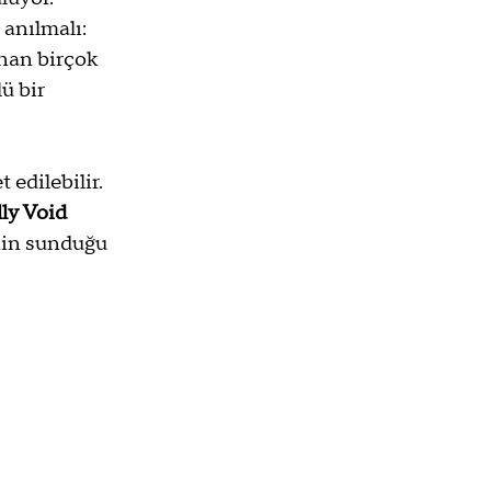
 anılmalı: 
anan birçok 
ü bir 
 edilebilir. 
ly Void 
inin sunduğu 