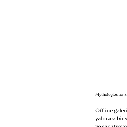
Mythologies for a
Offline galer
yalnızca bir 
ve sanatsever