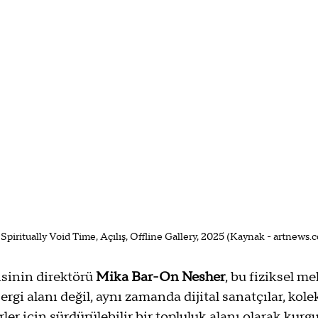
 Spiritually Void Time, Açılış, Offline Gallery, 2025 (Kaynak - artnews.
isinin direktörü 
Mika Bar-On Nesher
, bu fiziksel me
sergi alanı değil, aynı zamanda dijital sanatçılar, kole
ler için sürdürülebilir bir topluluk alanı olarak kurgu