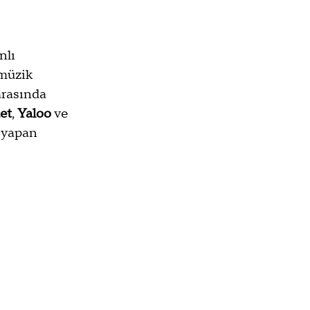
nlı 
 müzik 
arasında 
et
, 
Yaloo
 ve 
m yapan 