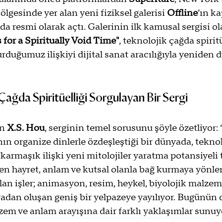
gesinde yer alan yeni fiziksel galerisi 
Offline
’ın ka
 resmi olarak açtı. Galerinin ilk kamusal sergisi ol
for a Spiritually Void Time"
, teknolojik çağda spiritü
urduğumuz ilişkiyi dijital sanat aracılığıyla yeniden
Çağda Spiritüelliği Sorgulayan Bir Sergi
n 
X.S. Hou
, serginin temel sorusunu şöyle özetliyor:
ın organize dinlerle özdeşleştiği bir dünyada, teknol
rmaşık ilişki yeni mitolojiler yaratma potansiyeli t
en hayret, anlam ve kutsal olanla bağ kurmaya yönlend
lan işler; animasyon, resim, heykel, biyolojik malzeme
dan oluşan geniş bir yelpazeye yayılıyor. Bugünün di
izem ve anlam arayışına dair farklı yaklaşımlar sunuy