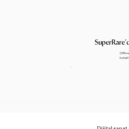
SuperRare’de
Offline
kutsall
...
Dijital sana