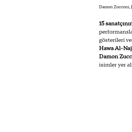
Damon Zucconi, J
15 sanatçını
performanslar
gösterileri v
Hawa Al-Naj
Damon Zucc
isimler yer al