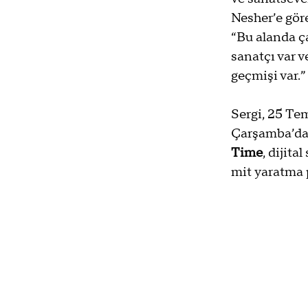
Nesher’e göre
“Bu alanda ça
sanatçı var 
geçmişi var.”
Sergi, 25 Te
Çarşamba’dan
Time
, dijita
mit yaratma 