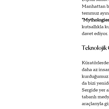
Manhattan böl
temmuz ayında
"Mythologies 
kutsallıkla k
davet ediyor.
Teknolojik 
Küratörlerde
daha az insan
kurduğumuz ka
da bizi yenid
Sergide yer a
tabanlı medya
araçlarıyla g