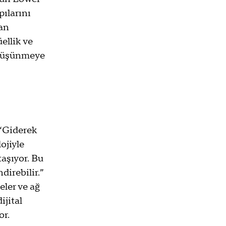
pılarını 
an 
ellik ve 
 düşünmeye 
 “Giderek 
ojiyle 
aşıyor. Bu 
irebilir.” 
ler ve ağ 
jital 
or.