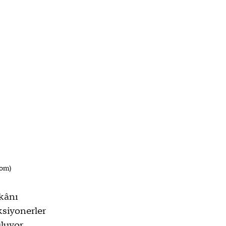
com)
kânı 
ksiyonerler 
luyor. 