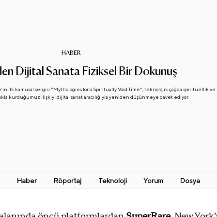
HABER
n Dijital Sanata Fiziksel Bir Dokunuş
’ın ilk kamusal sergisi "Mythologies for a Spiritually Void Time", teknolojik çağda spiritüellik ve
ıkla kurduğumuz ilişkiyi dijital sanat aracılığıyla yeniden düşünmeye davet ediyor.
Haber
Röportaj
Teknoloji
Yorum
Dosya
t alanında öncü platformlardan 
SuperRare
, New York