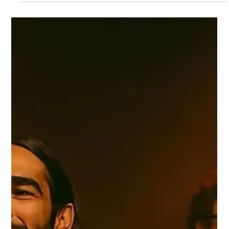
...
13 Eyl 2025
4 dakikada okunur
TEKNOLOJİ
Sanatı Korumanın ve Yeniden Üretmenin
Geleceği: Hologramlar
CHIMERA holoprinter, çok katmanlı tabloları tam renkli
hologramlara dönüştürerek sanat deneyimini dönüştürüyor.
Üstelik holografik eserler, büyük tabloların sergilenmesinde
yaşanan mekânsal kısıtlamaları da aşabiliyor.