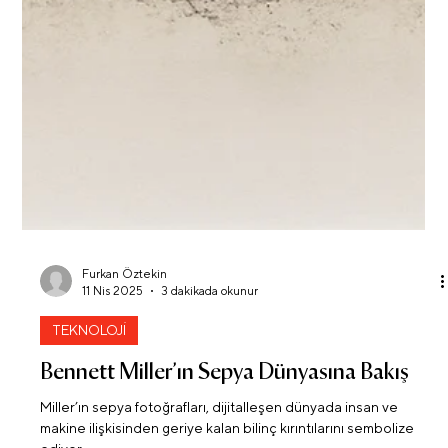
Hasan Cem Çal
18 Nis 2025
7 dakikada okunur
YORUM
Çağdaş Sanatın Ötesi ve Jeneratif Sanat
Modern ve çağdaş sanat paradigmalarının ötesinde bir sanat
anlayışı mümkün mü?