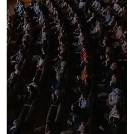
...
11 Tem 2025
3 dakikada okunur
TEKNOLOJİ
Sanal Dünya, Fiziksel Makine:
Görünmeyeni Duymak
Virtual Earth, Physical Machine albümü, fiziksel ve sentetik ses
manzaraları arasındaki sınırları sorgularken, teknolojinin insan
bedenine ve algısına etkilerini ele alıyor.