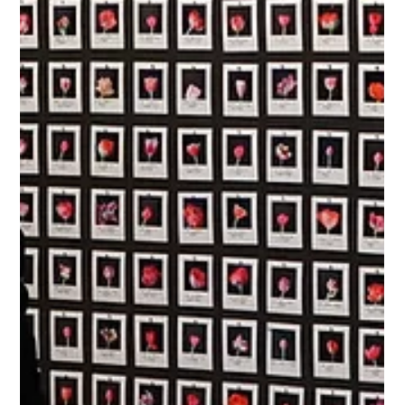
...
10 Tem 2025
3 dakikada okunur
TEKNOLOJİ
Anlatının Yeni Biçimi: AI Sineması & AIFF ‘25
Yaratıcılığın sınırları yapay zekayla yeniden çiziliyor. Runway
tarafından bu yıl üçüncüsü düzenlenen AI Film Festival (AIFF