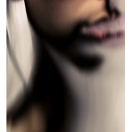
HABER
Yapay Zeka Sayesinde Artık Heykellerle
Konuşmak Mümkün
Kültür odaklı platform Ask Mona ve OpenAI işbirliğiyle hayata
geçirilen uygulama sayesinde, ziyaretçiler Versailles
bahçelerinde yer alan 20 farklı heykelle üç dilde sohbet
edebiliyor.