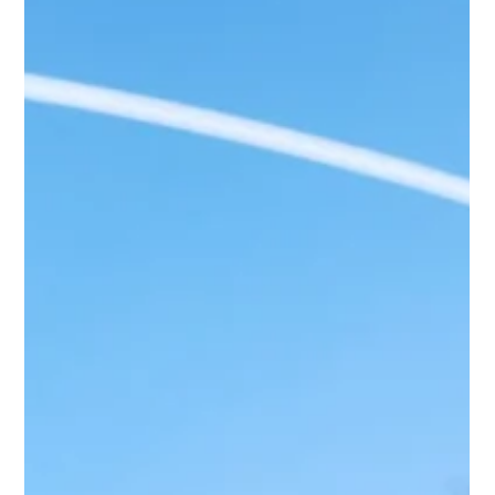
...
14 Ağu 2025
3 dakikada okunur
TEKNOLOJİ
Stüdyoda İnsan + Makine Dönemi: Spotify
ve Sanatçı Yaratıcılığına Dair
Besteciler, şarkı yazarları ve prodüktörler, makinelerle
kurdukları diyalog sayesinde hiç duyulmamış şarkılar ortaya
çıkarıyor. Peki Spotify gibi platformlar bu şarkılara etiket
ekleyecek mi?